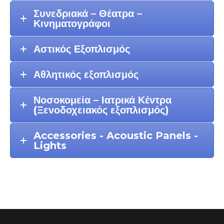
Συνεδριακά – Θέατρα –
Κινηματογράφοι
Αστικός Εξοπλισμός
Αθλητικός εξοπλισμός
Νοσοκομεία – Ιατρικά Κέντρα
(Ξενοδοχειακός εξοπλισμός)
Accessories - Acoustic Panels -
Lights