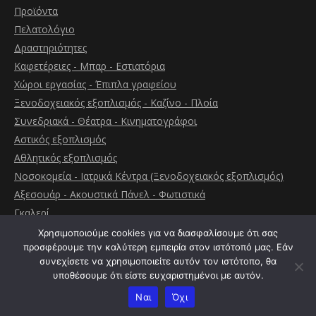
Προϊόντα
Πελατολόγιο
Δραστηριότητες
Καφετέρειες - Μπαρ - Εστιατόρια
Χώροι εργασίας - Έπιπλα γραφείου
Ξενοδοχειακός εξοπλισμός - Καζίνο - Πλοία
Συνεδριακά - Θέατρα - Κινηματογράφοι
Αστικός εξοπλισμός
Αθλητικός εξοπλισμός
Νοσοκομεία - Ιατρικά Κέντρα (Ξενοδοχειακός εξοπλισμός)
Αξεσουάρ - Ακουστικά Πάνελ - Φωτιστικά
Γκαλερί
Επικοινωνία
Χρησιμοποιούμε cookies για να διασφαλίσουμε ότι σας
προσφέρουμε την καλύτερη εμπειρία στον ιστότοπό μας. Εάν
συνεχίσετε να χρησιμοποιείτε αυτόν τον ιστότοπο, θα
υποθέσουμε ότι είστε ευχαριστημένοι με αυτόν.
Ναι
Όχι