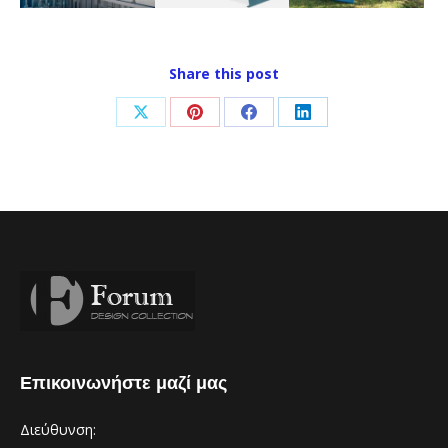
Share this post
Share
Share
Share
Share
on
on
on
on
X
Pinterest
Facebook
LinkedIn
Επικοινωνήστε μαζί μας
Διεύθυνση: